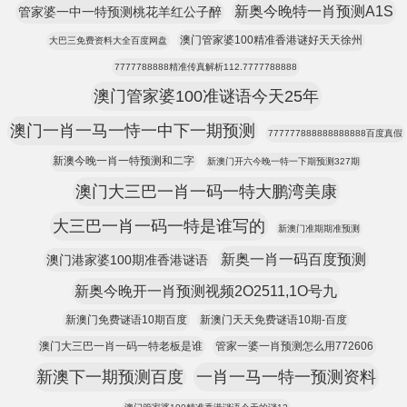
新奥今晚特一肖预测A1S
管家婆一中一特预测桃花羊红公子醉
澳门管家婆100精准香港谜好天天徐州
大巴三免费资料大全百度网盘
7777788888精准传真解析112.7777788888
澳门管家婆100准谜语今天25年
澳门一肖一马一恃一中下一期预测
777777888888888888百度真假
新澳今晚一肖一特预测和二字
新澳门开六今晚一特一下期预测327期
澳门大三巴一肖一码一特大鹏湾美康
大三巴一肖一码一特是谁写的
新澳门准期期准预测
新奥一肖一码百度预测
澳门港家婆100期准香港谜语
新奥今晚开一肖预测视频2O2511,1O号九
新澳门免费谜语10期百度
新澳门天天免费谜语10期-百度
澳门大三巴一肖一码一特老板是谁
管家一婆一肖预测怎么用772606
新澳下一期预测百度
一肖一马一特一预测资料