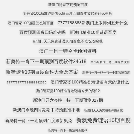
新澳门特肖下期预测百度
管家婆100精准谜语怎么解百度五四青年节代表什么生肖
7777788888新澳门正版排列五开什么
澳门管家100谜题怎么解百度
百度预测四肖四码准确吗
新澳门精准10期谜语百度
新澳门天天免费谜语10期百度,不吃饭吃啥呢
澳门一肖一特今晚预测资料
新奥特一肖下一期预测百度软件24618
白小姐精准三肖三期免费预测
新澳谜语10期百度百科大全及答案
新奥特一肖一码一特一中期预测百度
澳门管家婆100精准香港谜语今天的谜什么
7777777777788888882325
澳门管家婆100精准香港谜语今天的谜12
新澳门开六今晚一特一下期预测327期
新澳门今晚四肖期期中特预测准不准
新澳门天天免费谜语诗曲百度
新澳免费谜语10期百度
新奥特一肖下一期预测百度跟新奥免
新奥特一肖下一期预测百度49