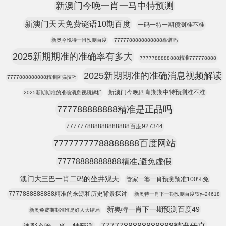
新澳门今晚一肖一马中特预测
新澳门天天免费谜语10期百度
一码一特一期预测准不准
新奥今晚特一肖预测百度
7777788888888888靠谱吗
2025新期期准的准确率有多大
7777788888888精准777778888
2025新期期准的准确消息视频解读
7777888888888精准防骗技巧
新澳门今晚四肖期期中特预测准不准
2025新期期准的准确消息视频解析
777788888888精准是正品吗
777777888888888888百度927344
77777777788888888百度网站
77778888888888精准,避免虚假
澳门大三巴一肖二码的坐井观天
管家一婆一肖预测预准100%免
7777888888888精准的来源和历史背景探讨
新奥特一肖下一期预测百度软件24618
新奥特一肖下一期预测百度49
新奥免费期期准谁是好人大结局