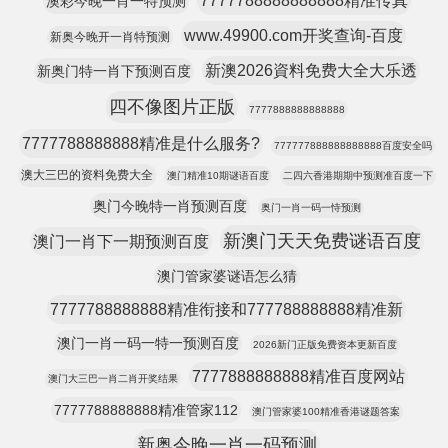
7777788888888888精准传真
澳彩今晚一肖一特预测
www.49900.com开奖查询-百度
新奥今晚开一肖特预测
新澳2026資料免费大全大乐透
新奥门特一肖下预测百度
四不像图片正版
7777888888888888
7777788888888精准是什么服务?
777777888888888888百度安全吗
澳大三巴的资料免费大全
澳门精准10期谜语百度
二四六香港期期中预测准百度一下
奥门今晚特一肖预测百度
奥门一肖一码一恃预测
新澳门天天免费谜语百度
澳门一肖下一期预测百度
澳门管家婆谜语怎么猜
7777788888888精准衔接和777788888888精准新
澳门一肖一码一特一预测百度
2026新门正版免费资本更新百度
7777888888888精准百度网站
澳门大三巴一肖二肖开奖结果
7777788888888精准管家112
澳门管家婆100精准香港谜题答案
新奥今晚一肖一码预测