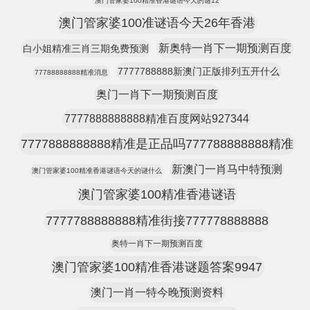
澳门管家婆100精准香港谜语今天的谜12
澳门管家婆100准谜语今天26年香港
新奥特一肖下一期预测百度
白小姐精准三肖三期免费预测
7777788888新澳门正版排列五开什么
77788888888精准消息
奥门一肖下一期预测百度
7777888888888精准百度网站927344
7777888888888精准是正品吗777788888888精准
新澳门一肖马中特预测
澳门管家婆100精准香港谜语今天的谜什么
澳门管家婆100精准香港谜语
7777788888888精准街接777778888888
奥特一肖下一期预测百度
澳门管家婆100精准香港谜题答案9947
澳门一肖一特今晚预测资料