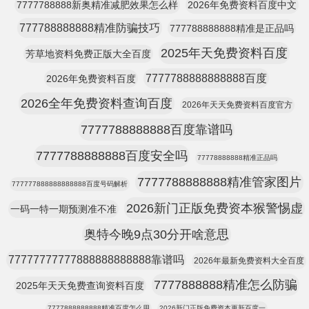
7777788888新奥精准减肥效果怎么样
2026年免费资料百度中文
777788888888精准防骗技巧
777788888888精准是正品吗
2025年天免费资料百度
芳草地资料免费正版大全百度
7777788888888888百度
2026年免费资料百度
2026全年免费资料查询百度
2026年天天免费资料百度官方
7777788888888百度靠谱吗
7777788888888百度安全吗
77778888888精准正品吗
7777788888888精准管家图片
777777888888888888百度号码解析
2026新门正版免费资本猴警惕虚
一码一特一期预测准不准
奥特今晚9点30分开啥意思
77777777777888888888888靠谱吗
2026年最新免费资料大全百度
7777888888精准怎么防骗
2025年天天免费查询资料百度
7777888888888精准百度怎么用
2026新门正版免费资本更新百度一