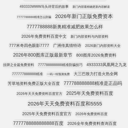
493333WWW马头诗背后的故事
新门内部最精确更新内容解读
2026年新门正版免费资本
7777788888精准怎么防骗
7777788888新奥精准减肥效果怎么样
2026年免费资料百度中文
新门内部资料与内部资料
777米奇四色眼影7777
广洲传真猜特诗
2026新门内部资料大全
2026年800图库正版最新章节
800图库2026免费资料
4933333凤凰网之九龙
挂牌之全篇免费资料
777788888888精准防骗技巧
大三巴致力打造火热全网
777777888888精准
一码一特预测免费
777788888888精准是正品吗
芳草地资料免费正版大全百度
2025年天免费资料百度
2026年天天免费资料百度官方
2026年天天免费资料百度和5555
2025年天免费资料百度官方
2026年免费资料百度
7777788888888888百度
2026全年免费资料查询百度