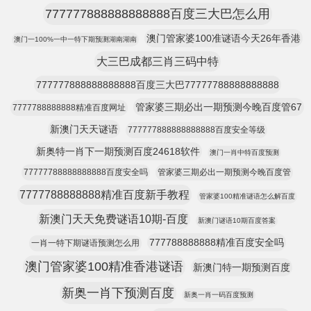
777777888888888888百度三大巴怎么用
澳门管家婆100准谜语今天26年香港
澳门一100%一中一特下期预测湖南湖南
大三巴成都三肖三码中特
777777888888888888百度三大巴77777788888888888
管家婆三期必出一期预测今晚百度管67
7777788888888精准百度网址
新澳门天天谜语
777777888888888888百度安全等级
新奥特一肖下一期预测百度24618软件
澳门一肖中特百度预测
77777788888888888百度安全吗
管家婆三期必出一期预测今晚百度管
7777788888888精准百度新手教程
管家婆100精准谜语怎么解百度
新澳门天天免费谜语10期-百度
新澳门谜语10期百度答案
777788888888精准百度安全吗
一肖一特下期谜语预测怎么用
澳门管家婆100精准香港谜语
新澳门特一期预测百度
新奥一肖下预测百度
新奥一肖一码百度预测