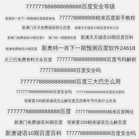
777777888888888888百度安全等级
7777788888888精准百度新手教程
新奥特一肖下一期预测百度跟新奥免
新澳门天天免费谜语四七百度
新澳天天谜语10期百度百科大全
新澳天天谜语10期百度百科
新澳门免费谜语10期百度4
奥门特一期预测百度
新奥特一肖下一期预测百度软件24618
新澳免费谜语10期百度
777777888888888888百度号码解析
大三巴免费资料大全百度
7777788888888百度安全吗
777777888888888888百度三大巴怎么用
77777788888888888百度安全吗
7777788888888888百度安全密码
管家婆100精准谜语怎么解百度五四青年节代表什么生肖
77777788888888888百度
7777788888888精准百度网址
新澳门免费谜语30期百度
管家婆100精准谜语怎么解百度
新澳谜语10期百度百科
7777788888888888百度安全吗