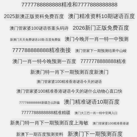
7777788888888精准和7777888888888
澳门精准资料10期谜语百度
2025新澳正版资科免费百度
2026新门正版免费百度
澳门管家婆100谜语答案头码诗
澳门今晚开一肖一特一中预测
新澳门天天免费谜语10期-百度免费版
777788888888精准衡接
澳门管家下一期预测结果中山峻
澳门一肖一特今晚预测一百度
7777778888888精准
新澳门特一肖下一期预测百度新澳门
澳门管家婆100精准香港谜语今天的谜语
澳门管家婆100精准香港谜语今天的谜什么动物心直口快
澳门精准谜语10期百度
777788888888新疆怎么防骗
7777788888888精准精疆
澳门大三巴一肖一特中官网入口
新奥门特一肖下一期预测百度上海敏
澳门管家婆100精准香港谜
新澳门下一期预测百度
新澳下一期百度预测资料