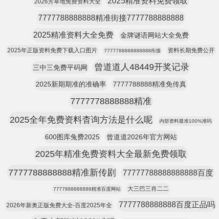
2025精准资料免费领取
2026芳草地免费资料大全
7777788888888精准街接7777788888888
2025精准资料大全免费
金牌谜语网站大全免费
2025年正版资料免费下载入口图片
资料长期免费公开
7777788888888888衔接
曾道道人48449开奖记录
三中三免费平码网
2025新期期准的准确率
7777788888精准免传真
7777778888888精准
2025全年免费资料杳询方法是什么呢
内部资料最准100%准吗
600图库兔费2025
曾道道2026年官方网站
2025年精准免费资料大全最新免费领取
7777788888888精准新传剧
77777788888888888百度
大三巴三肖二二
7777888888888精准百度网站
7777788888888百度正品吗
2026年新奥正版免费大全-百度2025年全