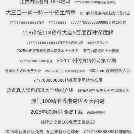
免费内部资料100%准吗
7777788888888精准百度网址
大三巴一肖一特一中招生简章
新门内部最准确更新方式是什么
777777888888888888百度怎么搜
7777778888888888百度
7777788888
118论坛118资料大全3百度百种深度解
777777888888888888百度三大巴怎么用
800TK图库大全
2025年正版资料免费最新版本大全图片
新门内部资料大全揭秘
2026广州传真猜特诗第17期
777777888888888新疆
600k.cm官网登录入口
曾道道人资料免费大全
2025年新门正免费资料怎么用
7777888888888精准百度网站怎么用
曾道真人资料精准大全功能介绍
何仙姑资料兔费大全与2025天天
澳门100精准香港谜语今天的谜
2025年800图库免费下载
内部绝密资料
挂牌之全篇100免费正版2025
2025年新奥正版免费_五点来料双色球开
7777788888888精准解密