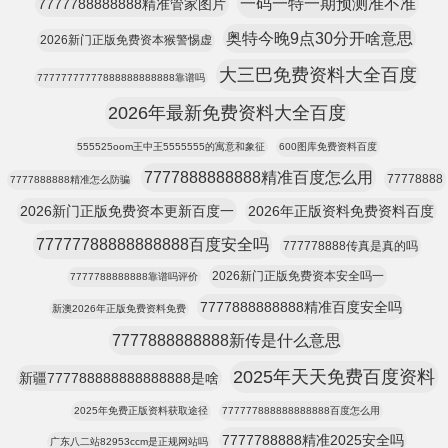
一码一特一期预测准不准
7777788888888精准管家图片
奥特今晚9点30分开啥意思
2026新门正版免费资本猴警惕虚
大三巴免费资料大全百度
77777777777888888888888靠谱吗
2026年最新免费资料大全百度
555525oom王中王5555555的寓意和象征
600图库免费资料百度
7777888888888精准百度怎么用
77778888
7777888888精准怎么防骗
2026新门正版免费资本更新百度一
2026年正版资料免费资料百度
77777788888888888百度安全吗
777778888传真是真的吗
2026新门正版免费资本安全吗一
7777788888888靠谱吗评价
7777888888888精准百度安全吗
新澳2026年正版免费资料免费
7777888888888新传是什么意思
2025年天天免费百度资料
新疆777788888888888888是啥
2025年免费正版资料获取途径
777777888888888888百度怎么用
7777788888精准2025安全吗
广东八二站82953ccm是正规网站吗