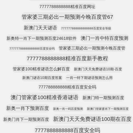
7777788888888精准百度网址
管家婆三期必出一期预测今晚百度管67
新澳门天天谜语
777777888888888888百度安全等级
澳门一肖中特百度预测
新奥特一肖下一期预测百度24618软件
管家婆三期必出一期预测今晚百度管
77777788888888888百度安全吗
7777788888888精准百度新手教程
管家婆100精准谜语怎么解百度
新澳门天天免费谜语10期-百度
新澳门谜语10期百度答案
一肖一特下期谜语预测怎么用
777788888888精准百度安全吗
澳门管家婆100精准香港谜语
新澳门特一期预测百度
新奥一肖下预测百度
新奥一肖一码百度预测
新澳门管家婆肖下一期预测百度
新澳门天天免费谜语100期在百度
新奥门肖下一期预测百度
7777888888888百度安全吗