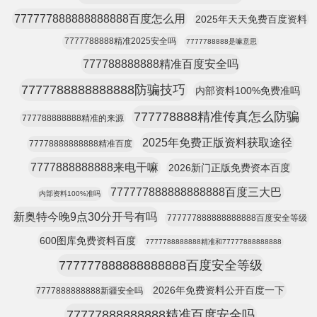
777777888888888888百度怎么用
2025年天天免费百度资料
7777788888精准2025安全吗
7777788888是嘛意思
777788888888精准百度安全吗
7777788888888888防骗技巧
内部资料100%免费准吗
777778888精准传真怎么防骗
777788888888精准的来源
2025年免费正版资料获取途径
77778888888888精准百度
7777888888888来电干嘛
2026新门正版免费资本百度
777777888888888888百度三大巴
内部资料100%准吗
新奥特今晚9点30分开号有吗
777777888888888888百度安全等级
600图库免费资料百度
7777788888888精准和77777888888888
777777888888888888百度安全等级
2026年免费资料公开百度一下
7777888888888新疆安全吗
77777888888888精准百度安全吗