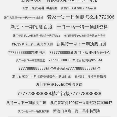
新澳门免费谜语10期百度
新澳门天天免费谜语10期-百度
管家一婆一肖预测怎么用772606
澳门大三巴一肖一码一特老板是谁
新澳下一期预测百度
一肖一马一特一预测资料
澳门管家婆100精准香港谜语今天的谜12
澳门管家婆100准谜语今天26年香港
新奥特一肖下一期预测百度
白小姐精准三肖三期免费预测
77788888888精准消息
7777788888新澳门正版排列五开什么
7777888888888精准百度网站927344
奥门一肖下一期预测百度
7777888888888精准是正品吗777788888888精准
澳门管家婆100精准香港谜语今天的谜什么
新澳门一肖马中特预测
澳门管家婆100精准香港谜语
7777788888888精准街接777778888888
奥特一肖下一期预测百度
澳门管家婆100精准香港谜题答案9947
新澳门今晚一肖一马中特预测
澳门一肖一特今晚预测资料