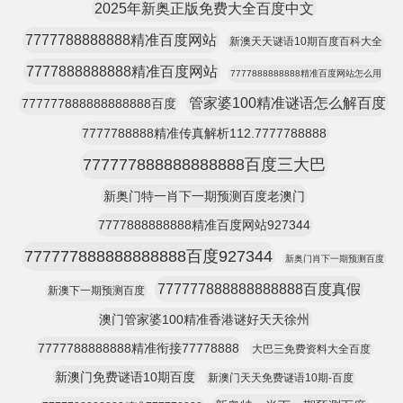
2025年新奥正版免费大全百度中文
7777788888888精准百度网站
新澳天天谜语10期百度百科大全
7777888888888精准百度网站
7777888888888精准百度网站怎么用
管家婆100精准谜语怎么解百度
777777888888888888百度
7777788888精准传真解析112.7777788888
777777888888888888百度三大巴
新奥门特一肖下一期预测百度老澳门
7777888888888精准百度网站927344
777777888888888888百度927344
新奥门肖下一期预测百度
777777888888888888百度真假
新澳下一期预测百度
澳门管家婆100精准香港谜好天天徐州
7777788888888精准衔接77778888
大巴三免费资料大全百度
新澳门免费谜语10期百度
新澳门天天免费谜语10期-百度