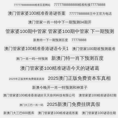
7777788888888精准衔接77778888
7777788888888精准百度网站
澳门管家婆100精准香港谜答案
77777888888王中王官方电话
澳门管家一肖一特中下一期预测04期开
管家婆100期中管家 管家婆100期中管家 下一期预测
新奥特一下一期预测百度
77778888
澳门管家婆100精准香港谜语今天1
澳门管家100期谁预测最准
新澳门特一肖下预测百度
澳门一肖一码一恃预测
澳门管家婆100精准谜语今天的谜诸葛
2025澳门正版免费资本车真相
2025年正版资料免费最新真假
新澳今晚开一肖一特预测和神算子
澳门管家婆100精准香港谜好天天徐州科技有限公司
澳管家婆100精准谜语82期
2025新澳门免费挂牌真假
澳门大三巴一肖一码
新澳门大三巴600图库
澳门管家婆100精准谜底答案
澳门管家婆100谜语往期