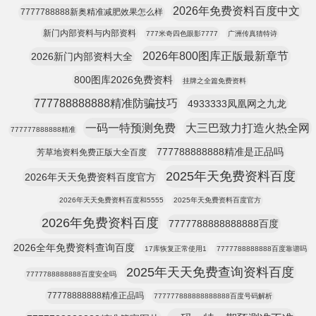
2026年免费资料百度中文
7777788888新奥精准减肥效果怎么样
新门内部资料与内部资料
777米奇四色眼影7777
广洲传真猜特诗
2026年800图库正版最新章节
2026新门内部资料大全
800图库2026免费资料
挂牌之全篇免费资料
777788888888精准防骗技巧
4933333凤凰网之九龙
一码一特预测免费
大三巴致力打造火热全网
777777888888精准
777788888888精准是正品吗
芳草地资料免费正版大全百度
2025年天免费资料百度
2026年天天免费资料百度官方
2026年天天免费资料百度和5555
2025年天免费资料百度官方
2026年免费资料百度
7777788888888888百度
2026全年免费资料查询百度
17库恢复正常使用1
7777788888888百度靠谱吗
2025年天天免费查询资料百度
7777788888888百度安全吗
77778888888精准正品吗
777777888888888888百度号码解析