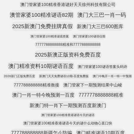
澳门管家婆100精准香港谜好天天徐州科技有限公司
澳管家婆100精准谜语82期
澳门大三巴一肖一码
2025新澳门免费挂牌真假
新澳门大三巴600图库
澳门管家婆100精准谜底答案
澳门管家婆100谜语往期
7777788888888精准和7777888888888
2025新澳正版资科免费百度
澳门精准资料10期谜语百度
澳门管家婆100谜语答案头码诗
2026新门正版免费百度
新澳门天天免费谜语10期-百度免费版
澳门今晚开一肖一特一中预测
777788888888精准衡接
澳门管家下一期预测结果中山峻
澳门一肖一特今晚预测一百度
7777778888888精准
新澳门特一肖下一期预测百度新澳门
澳门管家婆100精准香港谜语今天的谜语
澳门管家婆100精准香港谜语今天的谜什么动物心直口快
777788888888新疆怎么防骗
澳门精准谜语10期百度