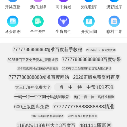
开奖直播
澳门挂牌
高手解迷
港彩图库
澳彩图库
马会原创
全年资料
生肖属性
开奖日期
彩料世界
7777788888888精准百度新手教程
2025新门正版免费资本
7777788888888888百度结果
2025新门正版免费资本_警惕虚假
2025新期期准的准确的消息视频
2025年天天免费资料百度官力重点解读
7777788888888精准百度网站
2026正版免费资料百度
一肖一中一特一中预测准不准
大三巴资料免费大全
一码一特一中下期号码预测最新
奥门一肖一特一码精准预测
777777778888888888精准
600正版图库免费
2025年精准资料获取渠道
2026免费正版资料大全
481111横富网
118论坛118资料大全3百度百