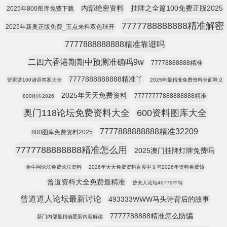
内部绝密资料
挂牌之全篇100免费正版2025
2025年800图库免费下载
7777788888888精准解密
2025年新奥正版免费_五点来料双色球开
7777888888888精准靠谱吗
二四六香港期期中预测准确吗9w
77778888888精准
7777888888888精准丫
管家婆100谜语答案大全
2025年最精准免费资料全面释义
2025年天天免费资料
77777777888888888精准
800图库2026
奥门118论坛免费资料大全
600资料图库大全
7777888888888精准32209
800图库免费资料2025
7777788888888精准怎么用
2025澳门挂牌灯牌免费吗
金牛网论坛免费论坛资料
2026年天天免费资料百度中文与2026年资料免费领
曾道资料大全免费最精准
曾夫人论坛40779中特
曾道道人论坛最新讨论
493333WWW马头诗背后的故事
7777788888精准怎么防骗
新门内部最精确更新内容解读