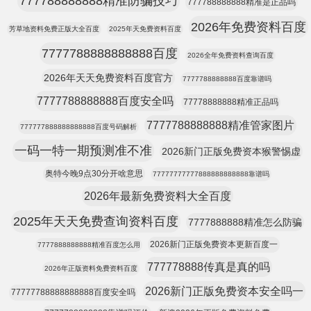
777788888888精准防骗技巧
777788888888精准是正品吗
2026年免费资料百度
芳草地资料免费正版大全百度
2025年天免费资料百度
7777788888888888百度
2026全年免费资料查询百度
2026年天天免费资料百度官方
7777788888888百度靠谱吗
7777788888888百度安全吗
77778888888精准正品吗
7777788888888精准管家图片
777777888888888888百度号码解析
一码一特一期预测准不准
2026新门正版免费资本猴警惕虚
奥特今晚9点30分开啥意思
77777777777888888888888靠谱吗
2026年最新免费资料大全百度
2025年天天免费查询资料百度
7777888888精准怎么防骗
2026新门正版免费资本更新百度一
7777888888888精准百度怎么用
777778888传真是真的吗
2026年正版资料免费资料百度
2026新门正版免费资本安全吗一
77777788888888888百度安全吗