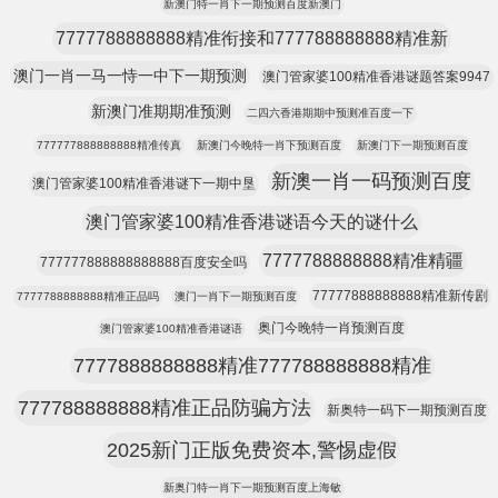
新澳门特一肖下一期预测百度新澳门
7777788888888精准衔接和777788888888精准新
澳门一肖一马一恃一中下一期预测
澳门管家婆100精准香港谜题答案9947
新澳门准期期准预测
二四六香港期期中预测准百度一下
777777888888888精准传真
新澳门今晚特一肖下预测百度
新澳门下一期预测百度
新澳一肖一码预测百度
澳门管家婆100精准香港谜下一期中垦
澳门管家婆100精准香港谜语今天的谜什么
7777788888888精准精疆
777777888888888888百度安全吗
77777888888888精准新传剧
7777788888888精准正品吗
澳门一肖下一期预测百度
奥门今晚特一肖预测百度
澳门管家婆100精准香港谜语
7777888888888精准777788888888精准
777788888888精准正品防骗方法
新奥特一码下一期预测百度
2025新门正版免费资本,警惕虚假
新奥门特一肖下一期预测百度上海敏