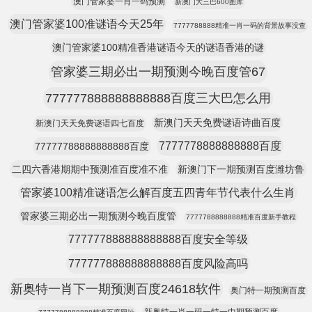
澳门管家婆一肖一码预测
新澳门大三巴600图库
澳门管家婆100准谜语今天25年
7777788888精准一肖一码的背景故事没查
澳门管家婆100精准香港谜语今天的谜语香港的谜
管家婆三期必出一期预测今晚百度管67
777777888888888888百度三大巴怎么用
新澳门天天免费谜语诗曲百度
新澳门天天免费谜语四七百度
7777778888888888百度
77777788888888888百度
二四六香港期期中预测准百度准不准
新澳门下一期预测百度潍坊鲁
管家婆100精准谜语怎么解百度五四青年节代表什么生肖
管家婆三期必出一期预测今晚百度管
7777788888888精准百度新手教程
777777888888888888百度安全等级
777777888888888888百度风险高吗
新奥特一肖下一期预测百度24618软件
奥门特一期预测百度