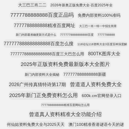
大三巴三肖二二
2026年新奥正版免费大全-百度2025年全
7777788888888百度正品吗
免费内部资料100%准吗
7777788888888精准百度网址
大三巴一肖一特一中招生简章
新门内部最准确更新方式是什么
7777778888888888百度
7777788888
777777888888888888百度怎么搜
118论坛118资料大全3百度百种深度解
800TK图库大全
777777888888888888百度三大巴怎么用
2025年正版资料免费最新版本大全图片
777777888888888新疆
新门内部资料大全揭秘
曾道道人资料免费大全
2026广州传真猜特诗第17期
2025年新门正免费资料怎么用
600k.cm官网登录入口
7777888888888精准百度网站怎么用
曾道真人资料精准大全功能介绍
何仙姑资料兔费大全与2025天天
澳门100精准香港谜语今天的谜