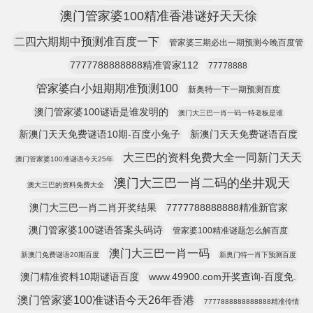
澳门管家婆100精准香港谜好天天徐
二四六期期中预测准百度一下
管家婆三期必出一期预测今晚百度管
7777788888888精准管家112
77778888
管家婆白小姐期期准预测100
新奥特一下一期预测百度
澳门管家婆100谜语是谁发明的
澳门大三巴一肖一码一特老板是谁
新澳门天天免费谜语10期-百度小兔子
新澳门天天免费谜语百度
大三巴的资料免费大全一同新门天天
澳门管家婆100准谜语今天25年
澳门大三巴一肖二码的坐井观天
澳大三巴的资料免费大全
澳门大三巴一肖二肖开奖结果
7777788888888精准新官家
澳门管家婆100谜语答案头码诗
管家婆100精准谜题怎么解百度
澳门大三巴一肖一码
新澳门免费谜语20期百度
新奥门特一肖下预测百度
澳门精准资料10期谜语百度
www.49900.com开奖查询-百度免.
澳门管家婆100准谜语今天26年香港
7777888888888888精准传情