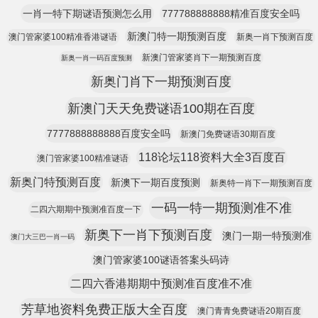
一肖一特下期谜语预测怎么用
777788888888精准百度安全吗
新澳门特一期预测百度
澳门管家婆100精准香港谜语
新奥一肖下预测百度
新澳门管家婆肖下一期预测百度
新奥一肖一码百度预测
新奥门肖下一期预测百度
新澳门天天免费谜语100期在百度
7777888888888百度安全吗
新澳门免费谜语30期百度
118论坛118资料大全3百度百
澳门管家婆100精准谜语
新奥门特预测百度
新澳下一期百度预测
新奥特一肖下一期预测百度
一码一特一期预测准不准
二四六期期中预测准百度一下
新奥下一肖下预测百度
澳门一期一特预测准
澳门大三巴一肖一码
澳门管家婆100谜语答案头码诗
二四六香港期期中预测准百度准不准
芳草地资料免费正版大全百度
澳门青青免费谜语20期百度