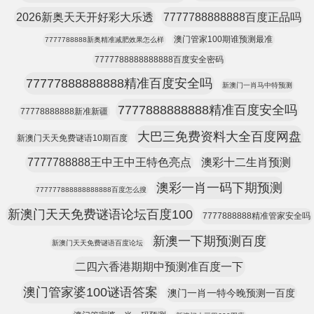
2026新奥天天开好彩大乐透
7777788888888百度正品吗
澳门管家100期谁预测最准
7777788888新奥精准减肥效果怎么样
7777788888888888百度安全密码
77777888888888精准百度安全吗
新澳门一肖马中特预测
7777888888888精准百度安全吗
77778888888新准新疆
大巴三免费资料大全百度网盘
新澳门天天免费谜语10期百度
7777788888王中王中王特色亮点
澳彩十二生肖预测
澳彩一肖一码下期预测
777777888888888888百度怎么搜
新澳门天天免费谜语论坛百度100
7777888888精准管家安全吗
新澳一下期预测百度
新澳门天天免费谜语百度论坛
二四六香港期期中预测准百度一下
澳门管家婆100谜语答案
澳门一肖一特今晚预测一百度