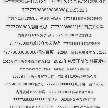
2025年免费正版资料获取途径
2025年天天免费百度资料
777777888888888888百度怎么用
广东八二站82953ccm是正规网站吗
7777788888精准2025安全吗
7777788888是嘛意思
777788888888精准百度安全吗
内部资料100%免费准吗
777788888888精准的来源
777778888精准传真怎么防骗
7777888888888百度安全吗
77778888888888精准百度
2026新门正版免费资本百度2025
2025年免费正版资料百度中
2026新门正版免费百度官方202
7777888888888怎么查真伪
2025新门正版免费资本,警惕虚假
2026新门正版免费资本百度
内部资料100%真中怎么弄
7777888888888来电干嘛
7777788888888888防骗技巧
澳门广八二站1
内部资料100%准吗
7777788888888精准百度新手教程
7777788888888888百度结果
2026正版免费资料百度
118论坛118资料大全3百度百
7777788888精准防骗靠谱吗